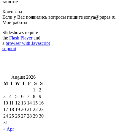
занятие.
Контакты
Если у Вас появились вопросы пишите sonya@pupas.ru
Мои работы
Slideshows require
the
Flash Player
and
a
browser with Javascript
support
.
August 2026
M
T
W
T
F
S
S
1
2
3
4
5
6
7
8
9
10
11
12
13
14
15
16
17
18
19
20
21
22
23
24
25
26
27
28
29
30
31
« Apr